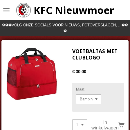
Ga
KFC Nieuwmoer
direct
naar
de
⚽⚽⚽VOLG ONZE SOCIALS VOOR NIEUWS, FOTOVERSLAGEN, ...⚽⚽
hoofdinhoud
⚽
VOETBALTAS MET
CLUBLOGO
€ 30,00
Maat
In
winkelwagen