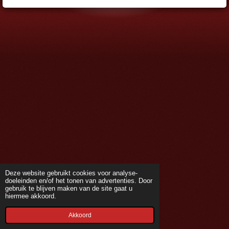
o
g
o
r
k
a
m
Deze website gebruikt cookies voor analyse-
doeleinden en/of het tonen van advertenties. Door
gebruik te blijven maken van de site gaat u
hiermee akkoord.
Akkoord