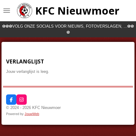
Ga
KFC Nieuwmoer
direct
naar
de
⚽⚽⚽VOLG ONZE SOCIALS VOOR NIEUWS, FOTOVERSLAGEN, ...⚽⚽
hoofdinhoud
⚽
VERLANGLIJST
Jouw verlanglijst is leeg.
F
I
a
n
© 2024 - 2026 KFC Nieuwmoer
c
s
Powered by
JouwWeb
e
t
b
a
o
g
o
r
k
a