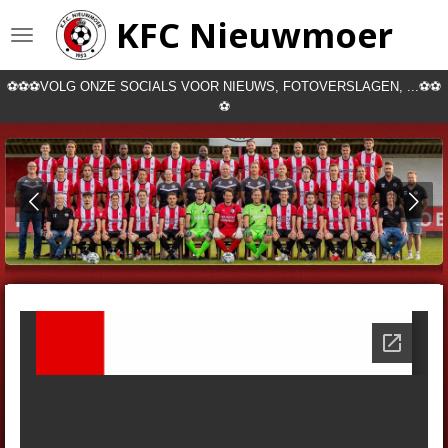
Ga
KFC Nieuwmoer
direct
naar
de
⚽⚽⚽VOLG ONZE SOCIALS VOOR NIEUWS, FOTOVERSLAGEN, ...⚽⚽
hoofdinhoud
⚽