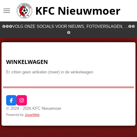
Ga
KFC Nieuwmoer
direct
naar
de
⚽⚽⚽VOLG ONZE SOCIALS VOOR NIEUWS, FOTOVERSLAGEN, ...⚽⚽
hoofdinhoud
⚽
WINKELWAGEN
Er zitten geen artikelen (meer) in de winkelwagen.
F
I
a
n
© 2024 - 2026 KFC Nieuwmoer
c
s
Powered by
JouwWeb
e
t
b
a
o
g
o
r
k
a