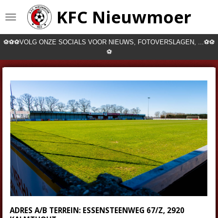
Ga
KFC Nieuwmoer
direct
naar
de
⚽⚽⚽VOLG ONZE SOCIALS VOOR NIEUWS, FOTOVERSLAGEN, ...⚽⚽
hoofdinhoud
⚽
ADRES A/B TERREIN: ESSENSTEENWEG 67/Z, 2920