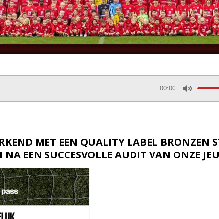
00:00
M
u
t
e
RKEND MET EEN QUALITY LABEL BRONZEN 
 NA EEN SUCCESVOLLE AUDIT VAN ONZE JE