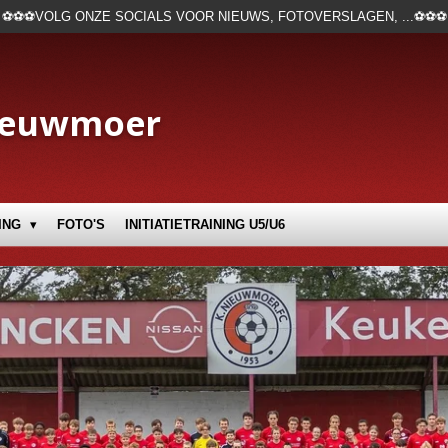
⚽⚽⚽VOLG ONZE SOCIALS VOOR NIEUWS, FOTOVERSLAGEN, ...⚽⚽⚽
ieuwmoer
ING
FOTO'S
INITIATIETRAINING U5/U6