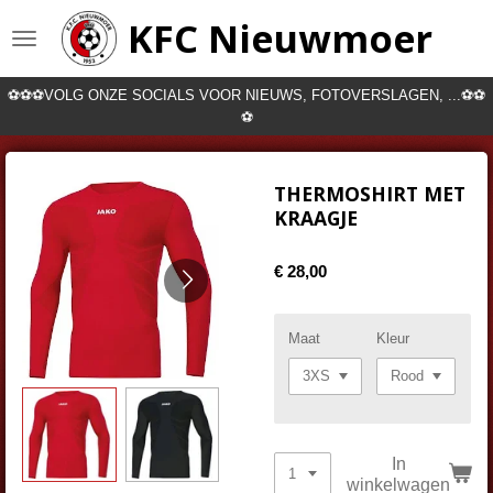
Ga
KFC Nieuwmoer
direct
naar
de
⚽⚽⚽VOLG ONZE SOCIALS VOOR NIEUWS, FOTOVERSLAGEN, ...⚽⚽
hoofdinhoud
⚽
THERMOSHIRT MET
KRAAGJE
€ 28,00
Maat
Kleur
In
winkelwagen