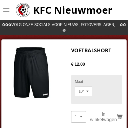
Ga
KFC Nieuwmoer
direct
naar
de
⚽⚽⚽VOLG ONZE SOCIALS VOOR NIEUWS, FOTOVERSLAGEN, ...⚽⚽
hoofdinhoud
⚽
VOETBALSHORT
€ 12,00
Maat
In
winkelwagen